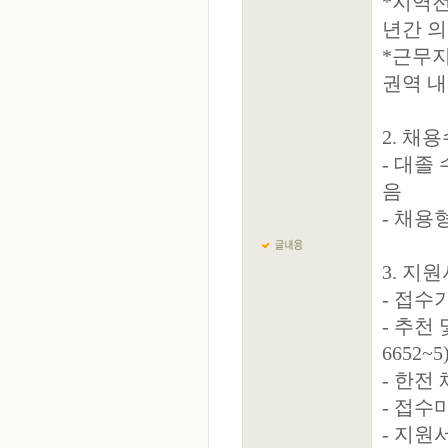
*지역전
년간 의
*근무지
권역 내
2. 채용
- 대졸
음
- 채용
3. 지
- 접수기간 
- 추천
6652~5
- 한전
- 접수
- 지원