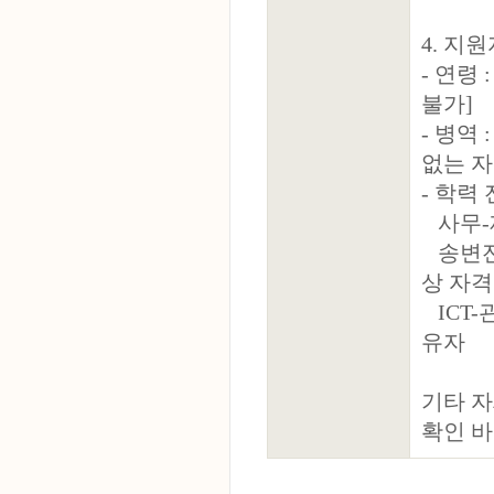
4. 지
- 연령
불가]
- 병역
없는 자
- 학력 
사무-
송변전
상 자
ICT-
유자
기타 자
확인 바