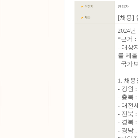
관리자
[채용]
2024
*근거 
- 대
를 제출
국가보
1. 채
- 강원 :
- 충북 
- 대전세
- 전북 
- 경북 
- 경남 