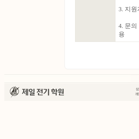
3. 지
4. 문
용