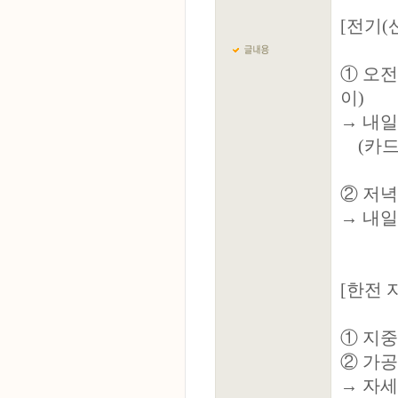
[전기(
① 오전반 
이)
→ 내일
(카드 
② 저녁반 
→ 내일
[한전 
① 지중배전
② 가공배전
→ 자세