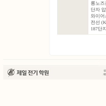
롱노즈플
단자 압착
와이어스트
전선 (KI
187단자