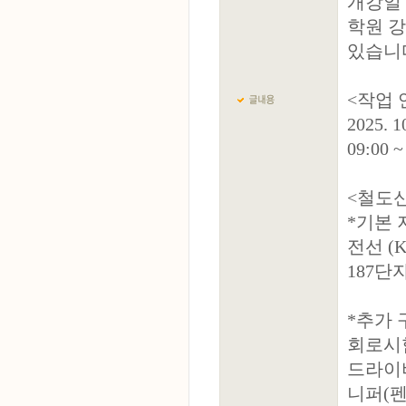
개강일
학원 
있습니
<작업
2025.
09:00
<철도신
*기본
전선 (K
187단
*추가 
회로시험
드라이버(
니퍼(펜치