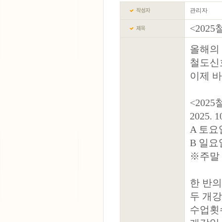
관리자
<202
올해의
철도신
이제 바
<202
2025. 1
A 토요일
B 일요일
※주말 
한 반의
두 개
수업횟