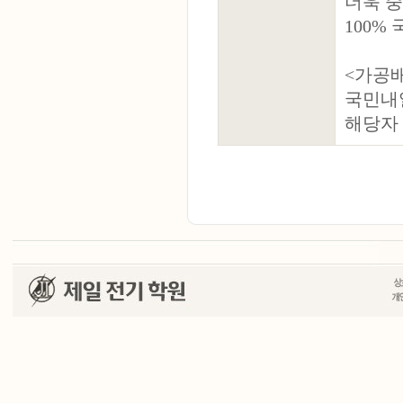
더욱 
100%
<가공배
국민내
해당자 