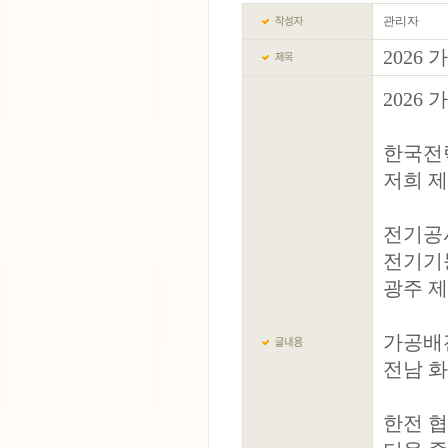
관리자
2026
2026
한국전
저희 제
전기공사
전기기능사
광주 
가공배전 
전남 
한전 